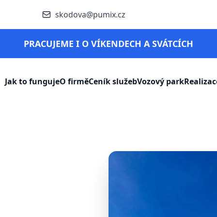
skodova@pumix.cz
PRACUJEME I O VÍKENDECH A SVÁTCÍCH
Jak to funguje
O firmě
Ceník služeb
Vozový park
Realizac