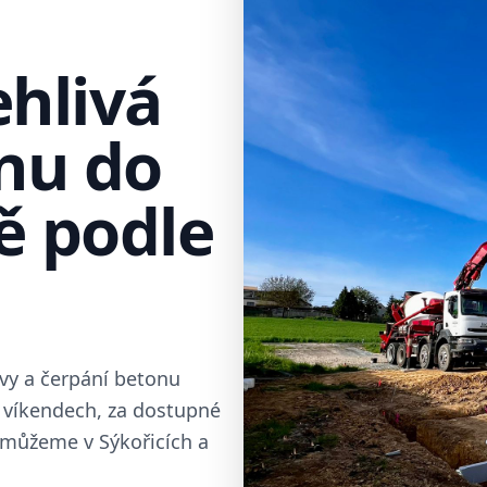
ehlivá
nu do
ě podle
vy a čerpání betonu
 víkendech, za dostupné
omůžeme v Sýkořicích a