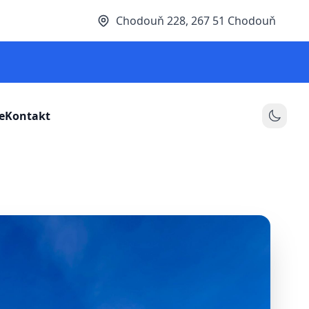
Chodouň 228, 267 51 Chodouň
e
Kontakt
Přepno