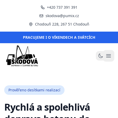
+420 737 391 391
skodova@pumix.cz
Chodouň 228, 267 51 Chodouň
PRACUJEME I O VÍKENDECH A SVÁTCÍCH
ŠKODOVÁ s.r.o.
Otev
Přepnou
Prověřeno desítkami realizací
Rychlá a spolehlivá