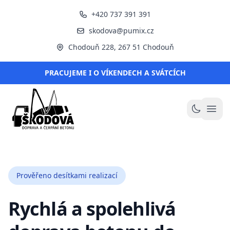
+420 737 391 391
skodova@pumix.cz
Chodouň 228, 267 51 Chodouň
PRACUJEME I O VÍKENDECH A SVÁTCÍCH
ŠKODOVÁ s.r.o.
Otev
Přepnou
Prověřeno desítkami realizací
Rychlá a spolehlivá