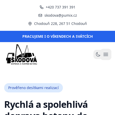
+420 737 391 391
skodova@pumix.cz
Chodouň 228, 267 51 Chodouň
PRACUJEME I O VÍKENDECH A SVÁTCÍCH
ŠKODOVÁ s.r.o.
Otev
Přepnou
Prověřeno desítkami realizací
Rychlá a spolehlivá